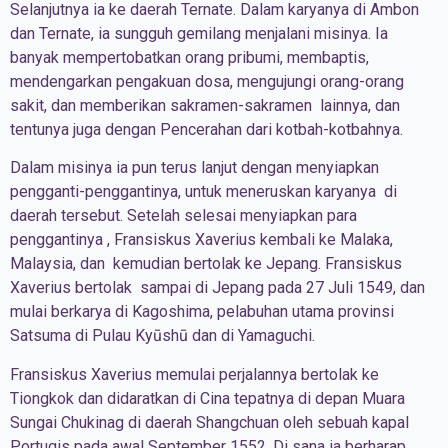
Selanjutnya ia ke daerah Ternate. Dalam karyanya di Ambon
dan Ternate, ia sungguh gemilang menjalani misinya. Ia
banyak mempertobatkan orang pribumi, membaptis,
mendengarkan pengakuan dosa, mengujungi orang-orang
sakit, dan memberikan sakramen-sakramen lainnya, dan
tentunya juga dengan Pencerahan dari kotbah-kotbahnya.
Dalam misinya ia pun terus lanjut dengan menyiapkan
pengganti-penggantinya, untuk meneruskan karyanya di
daerah tersebut. Setelah selesai menyiapkan para
penggantinya , Fransiskus Xaverius kembali ke Malaka,
Malaysia, dan kemudian bertolak ke Jepang. Fransiskus
Xaverius bertolak sampai di Jepang pada 27 Juli 1549, dan
mulai berkarya di Kagoshima, pelabuhan utama provinsi
Satsuma di Pulau Kyūshū dan di Yamaguchi.
Fransiskus Xaverius memulai perjalannya bertolak ke
Tiongkok dan didaratkan di Cina tepatnya di depan Muara
Sungai Chukinag di daerah Shangchuan oleh sebuah kapal
Portugis pada awal September 1552. Di sana ia berharap