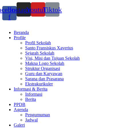
acebook-
Instagram
Youtube
Tiktok
f
Beranda
Profile
Profil Sekolah
Santo Fransiskus Xaverius
Sejarah Sekolah
Visi, Misi dan Tujuan Sekolah
Makna Logo Sekolah
Struktur Organisasi
Guru dan Karyawan
Sarana dan Prasarana
Ekstrakurikuler
Informasi & Berita
Informasi
Berita
PPDB
Agenda
Pengumuman
Jadwal
Galeri