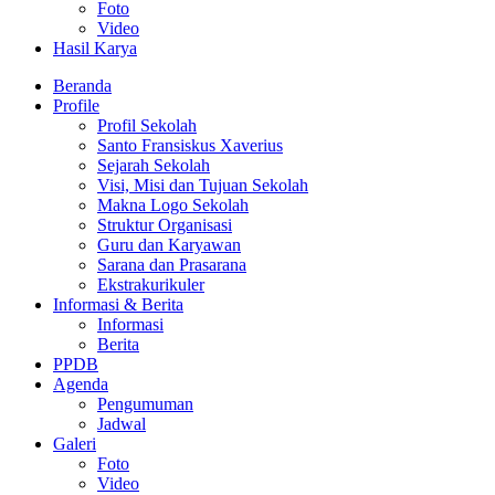
Foto
Video
Hasil Karya
Beranda
Profile
Profil Sekolah
Santo Fransiskus Xaverius
Sejarah Sekolah
Visi, Misi dan Tujuan Sekolah
Makna Logo Sekolah
Struktur Organisasi
Guru dan Karyawan
Sarana dan Prasarana
Ekstrakurikuler
Informasi & Berita
Informasi
Berita
PPDB
Agenda
Pengumuman
Jadwal
Galeri
Foto
Video