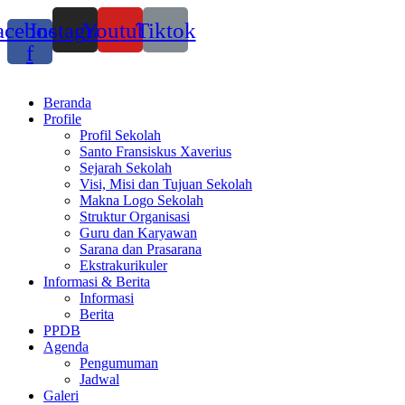
acebook-
Instagram
Youtube
Tiktok
f
Beranda
Profile
Profil Sekolah
Santo Fransiskus Xaverius
Sejarah Sekolah
Visi, Misi dan Tujuan Sekolah
Makna Logo Sekolah
Struktur Organisasi
Guru dan Karyawan
Sarana dan Prasarana
Ekstrakurikuler
Informasi & Berita
Informasi
Berita
PPDB
Agenda
Pengumuman
Jadwal
Galeri