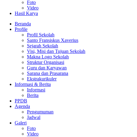
Foto
Video
Hasil Karya
Beranda
Profile
Profil Sekolah
Santo Fransiskus Xaverius
Sejarah Sekolah
Visi, Misi dan Tujuan Sekolah
Makna Logo Sekolah
Struktur Organisasi
Guru dan Karyawan
Sarana dan Prasarana
Ekstrakurikuler
Informasi & Berita
Informasi
Berita
PPDB
Agenda
Pengumuman
Jadwal
Galeri
Foto
Video