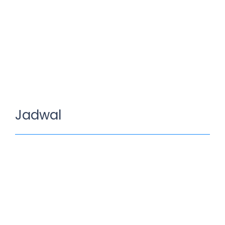
Jadwal
SD Xaverius Terbanggi Besar Raih
Juara FLS3N Siap Melaju ke Provinsi
May 18, 2026
/
No Comments
Prestasi membanggakan kembali diraih oleh SD Xaverius